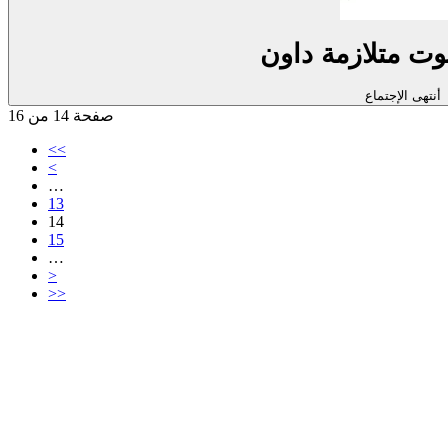
ت متلازمة داون
أنتهى الإجتماع
صفحة 14 من 16
<<
<
…
13
14
15
…
>
>>