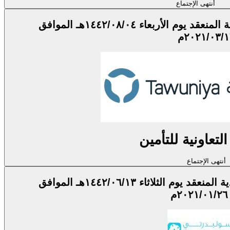
أنتهى الإجتماع
اجتماع الجمعية العامة العادية الثانية المنعقد يوم الأربعاء ١٤٤٢/٠٨/٠٤هـ الموافق
٢٠٢١/٠٣/م
لتعاونية للتأمين
أنتهى الإجتماع
اجتماع الجمعية العامة غير العادية المنعقد يوم الثلاثاء ١٤٤٢/٠٦/١٣هـ الموافق
٢٠٢١/٠١/٢٦م