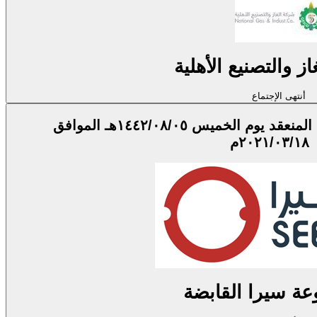
ز والتصنيع الأهلية
أنتهى الإجتماع
اجتماع الجمعية العامة العادية المنعقد يوم الخميس ١٤٤٢/٠٨/٠٥هـ الموافق
٢٠٢١/٠٣/١٨م
ة سيرا القابضة