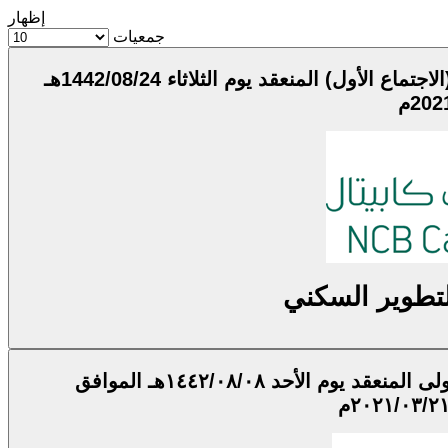
إظهار
جمعيات
اجتماع ملاك وحدات صندوق الأهلي سدكو للتطوير السكني (الاجتماع الأول) المنعقد يوم الثلاثاء 1442/08/24هـ
تطوير السكني
اجتماع الجمعية العامة العادية الأولى المنعقد يوم الأحد ١٤٤٢/٠٨/٠٨هـ الموافق
٢٠٢١/٠٣/٢م